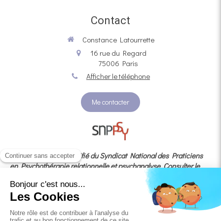
Contact
Constance Latourrette
16 rue du Regard
75006
Paris
Afficher le téléphone
Me contacter
Membre adhérent certifié du Syndicat National des Praticiens
en Psychothérapie relationnelle et psychanalyse
Consulter le
code de déontologie
En cas de litige, vous avez la possibilité de recourir au
médiateur agréé
MÉDIATION
CONSOMMATION DEVELOPPEMENT dédié à la médiation de la