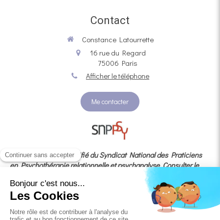
Contact
Constance Latourrette
16 rue du Regard
75006
Paris
Afficher le téléphone
Me contacter
Membre adhérent certifié du Syndicat National des Praticiens
en Psychothérapie relationnelle et psychanalyse
Consulter le
code de déontologie
En cas de litige, vous avez la possibilité de recourir au
médiateur agréé
MÉDIATION
CONSOMMATION DEVELOPPEMENT dédié à la médiation de la