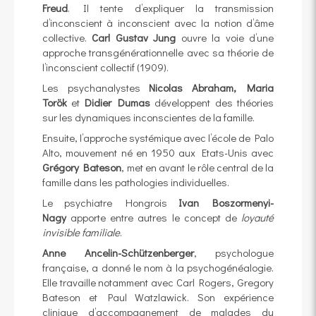
Freud
. Il tente d’expliquer la transmission
d’inconscient à inconscient avec la notion d’âme
collective.
Carl Gustav Jung
ouvre la voie d’une
approche transgénérationnelle avec sa théorie de
l’inconscient collectif (1909).
Les psychanalystes
Nicolas Abraham,
Maria
Torök
et
Didier Dumas
développent des théories
sur les dynamiques inconscientes de la famille.
Ensuite, l’approche systémique avec l’école de Palo
Alto, mouvement né en 1950 aux Etats-Unis avec
Grégory Bateson
, met en avant le rôle central de la
famille dans les pathologies individuelles.
Le psychiatre Hongrois
Ivan Boszormenyi-
Nagy
apporte entre autres le concept de
loyauté
invisible familiale
.
Anne Ancelin-Schützenberger
, psychologue
française, a donné le nom à la psychogénéalogie.
Elle travaille notamment avec Carl Rogers, Gregory
Bateson et Paul Watzlawick. Son expérience
clinique d’accompagnement de malades du