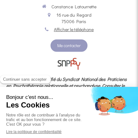
Constance Latourrette
16 rue du Regard
75006
Paris
Afficher le téléphone
Me contacter
Membre adhérent certifié du Syndicat National des Praticiens
en Psychothérapie relationnelle et psychanalyse
Consulter le
code de déontologie
En cas de litige, vous avez la possibilité de recourir au
médiateur agréé
MÉDIATION
CONSOMMATION DEVELOPPEMENT dédié à la médiation de la
consommation, situé au 3, RUE J. CONSTANT MILLERET 42000
SAINT-ÉTIENNE, auquel je suis adhérente.
© Constance Latourrette - Psychopraticienne à Paris 6