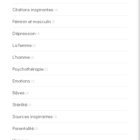
Citations inspirantes
(4)
Féminin et masculin
(1)
Dépression
(1)
La femme
(3)
L'homme
(3)
Psychothérapie
(5)
Emotions
(1)
Rêves
(1)
Stérilité
(1)
Sources inspirantes
(1)
Parentalité
(2)