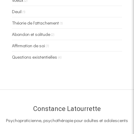
Voeux
(2)
Deuil
(1)
Théorie de l'attachement
(1)
Abandon et solitude
(2)
Affirmation de soi
(7)
Questions existentielles
(4)
Constance Latourrette
Psychopraticienne, psychothérapie pour adultes et adolescents