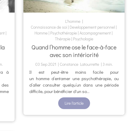
L'homme
Connaissance de soi
Developpement personnel
ant
Homme
Psychothérapie
Accompagnement
Thérapie
Psychologie
la
Quand l’homme ose le face-à-face
avec son intériorité
n.
03 Sep 2021
Constance Latourrette
3 min.
era à
Il est peut-être moins facile pour
un homme d’entamer une psychothérapie, ou
e des
d’aller consulter quelqu’un dans une période
omme
difficile, pour bénéficier d'un so...
Lire l'article