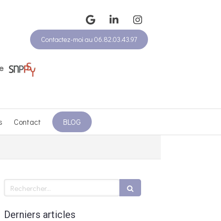
Contactez-moi au 06.82.03.43.97
e
s
Contact
BLOG
Rechercher
Derniers articles