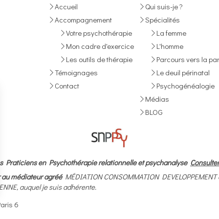
Accueil
Qui suis-je ?
Accompagnement
Spécialités
Votre psychothérapie
La femme
Mon cadre d'exercice
L'homme
Les outils de thérapie
Parcours vers la par
Témoignages
Le deuil périnatal
Contact
Psychogénéalogie
Médias
BLOG
s Praticiens en Psychothérapie relationnelle et psychanalyse
Consulter
rir au médiateur agréé
MÉDIATION CONSOMMATION DEVELOPPEMENT dédié 
NE, auquel je suis adhérente.
aris 6