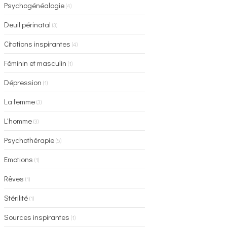
Psychogénéalogie
(4)
Deuil périnatal
(3)
Citations inspirantes
(4)
Féminin et masculin
(1)
Dépression
(1)
La femme
(3)
L'homme
(3)
Psychothérapie
(5)
Emotions
(1)
Rêves
(1)
Stérilité
(1)
Sources inspirantes
(1)