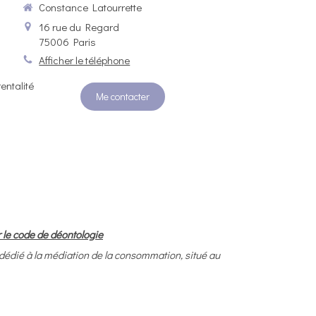
Constance Latourrette
16 rue du Regard
75006
Paris
Afficher le téléphone
entalité
Me contacter
 le code de déontologie
à la médiation de la consommation, situé au