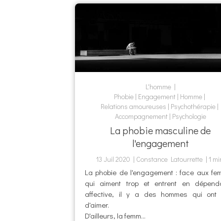
L'homme
Phobie
Engagement
Homme
Relations amoureuses
Psychothérapie
Accompagnement
Psychologie
La phobie masculine de
l'engagement
13 Juil 2020
Constance Latourrette
1 mi
La phobie de l'engagement : face aux f
qui aiment trop et entrent en dépend
affective, il y a des hommes qui ont
d'aimer.
D'ailleurs, la femm...