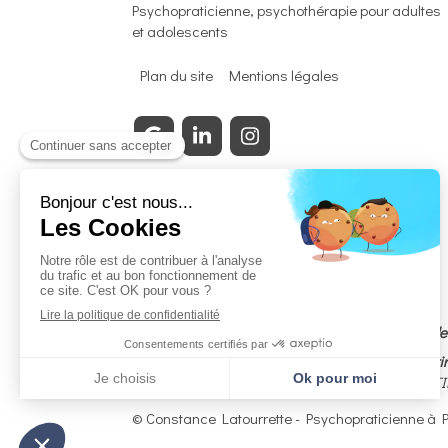
Psychopraticienne, psychothérapie pour adultes
et adolescents
Plan du site
Mentions légales
Membre adhérent certifié du Syndicat National de
En cas de litige, vous avez la possibilité de recou
3, RUE J. CONSTANT MILLERET 42000 SAINT-ÉTIEN
© Constance Latourrette - Psychopraticienne à P