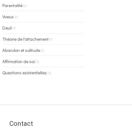
Parentalité
(2)
Voeux
(2)
Deuil
(1)
Théorie de l'attachement
(1)
Abandon et solitude
(2)
Affirmation de soi
(7)
Questions existentielles
(4)
Contact