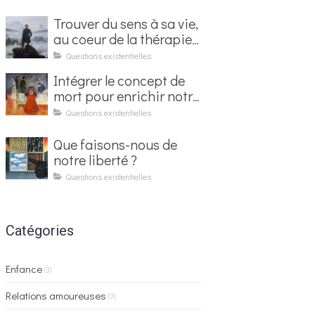
Trouver du sens à sa vie,
au coeur de la thérapie
existentielle
Questions existentielles
Intégrer le concept de
mort pour enrichir notre
vie
Questions existentielles
Que faisons-nous de
notre liberté ?
Questions existentielles
Catégories
Enfance
(3)
Relations amoureuses
(7)