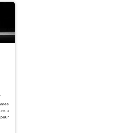
n.
emmes
ance
 peur