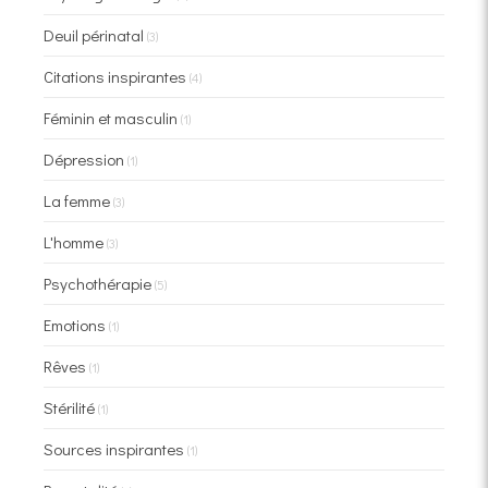
Deuil périnatal
(3)
Citations inspirantes
(4)
Féminin et masculin
(1)
Dépression
(1)
La femme
(3)
L'homme
(3)
Psychothérapie
(5)
Emotions
(1)
Rêves
(1)
Stérilité
(1)
Sources inspirantes
(1)