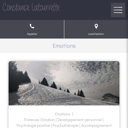
Appeler
Localisation
Emotions
Emotions
Tristesse
Emotion
Developpement personnel
Psychologie positive
Psychothérapie
Accompagnement