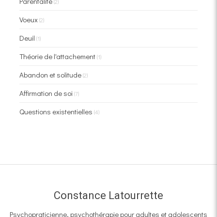
Parentalité
(2)
Voeux
(2)
Deuil
(1)
Théorie de l'attachement
(1)
Abandon et solitude
(2)
Affirmation de soi
(7)
Questions existentielles
(4)
Constance Latourrette
Psychopraticienne, psychothérapie pour adultes et adolescents