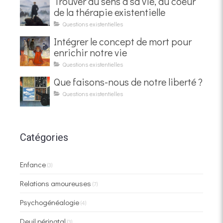
Trouver du sens à sa vie, au coeur
de la thérapie existentielle
Questions existentielles
Intégrer le concept de mort pour
enrichir notre vie
Questions existentielles
Que faisons-nous de notre liberté ?
Questions existentielles
Catégories
Enfance
(3)
Relations amoureuses
(7)
Psychogénéalogie
(4)
Deuil périnatal
(3)