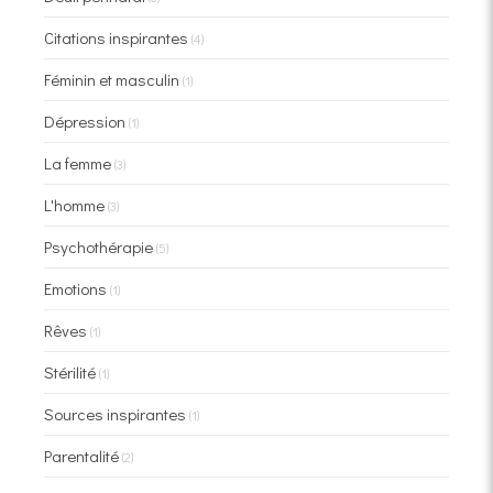
Citations inspirantes
(4)
Féminin et masculin
(1)
Dépression
(1)
La femme
(3)
L'homme
(3)
Psychothérapie
(5)
Emotions
(1)
Rêves
(1)
Stérilité
(1)
Sources inspirantes
(1)
Parentalité
(2)