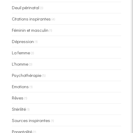
Deuil périnatal
(3)
Citations inspirantes
(4)
Féminin et masculin
(1)
Dépression
(1)
La femme
(3)
L'homme
(3)
Psychothérapie
(5)
Emotions
(1)
Rêves
(1)
Stérilité
(1)
Sources inspirantes
(1)
Parentalité
(2)