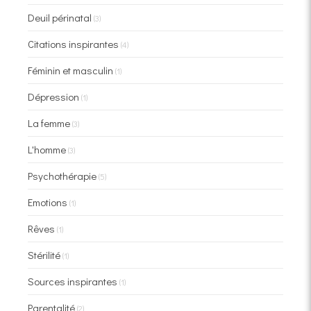
Deuil périnatal
(3)
Citations inspirantes
(4)
Féminin et masculin
(1)
Dépression
(1)
La femme
(3)
L'homme
(3)
Psychothérapie
(5)
Emotions
(1)
Rêves
(1)
Stérilité
(1)
Sources inspirantes
(1)
Parentalité
(2)