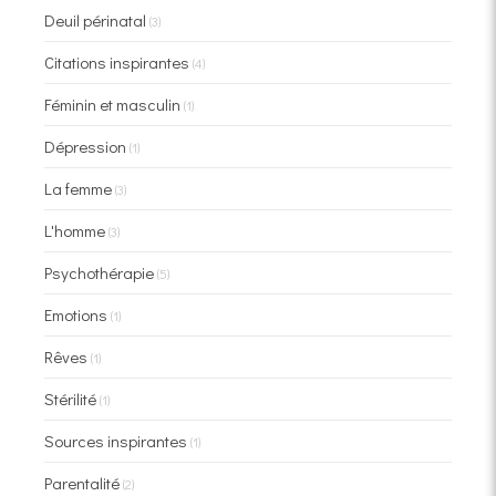
Deuil périnatal
(3)
Citations inspirantes
(4)
Féminin et masculin
(1)
Dépression
(1)
La femme
(3)
L'homme
(3)
Psychothérapie
(5)
Emotions
(1)
Rêves
(1)
Stérilité
(1)
Sources inspirantes
(1)
Parentalité
(2)