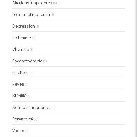
Citations inspirantes
(4)
Féminin et masculin
(1)
Dépression
(1)
La femme
(3)
L'homme
(3)
Psychothérapie
(5)
Emotions
(1)
Rêves
(1)
Stérilité
(1)
Sources inspirantes
(1)
Parentalité
(2)
Voeux
(2)