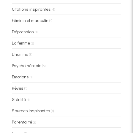
Citations inspirantes
(4)
Féminin et masculin
(1)
Dépression
(1)
La femme
(3)
L'homme
(3)
Psychothérapie
(5)
Emotions
(1)
Rêves
(1)
Stérilité
(1)
Sources inspirantes
(1)
Parentalité
(2)