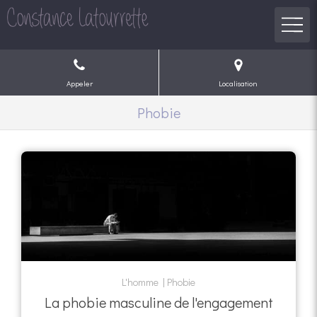
Appeler
Localisation
Phobie
L'homme
Phobie
La phobie masculine de l'engagement