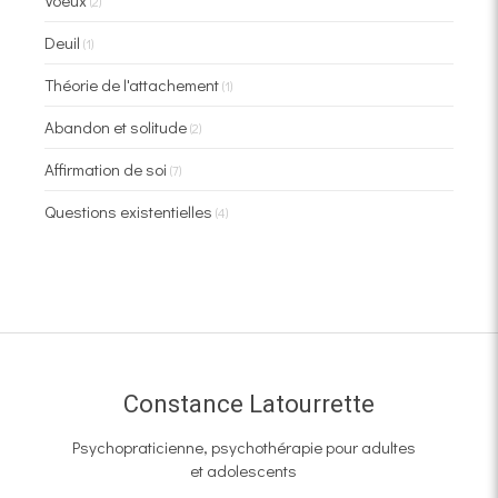
Voeux
(2)
Deuil
(1)
Théorie de l'attachement
(1)
Abandon et solitude
(2)
Affirmation de soi
(7)
Questions existentielles
(4)
Constance Latourrette
Psychopraticienne, psychothérapie pour adultes
et adolescents