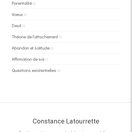
Parentalité
(2)
Voeux
(2)
Deuil
(1)
Théorie de l'attachement
(1)
Abandon et solitude
(2)
Affirmation de soi
(7)
Questions existentielles
(4)
Constance Latourrette