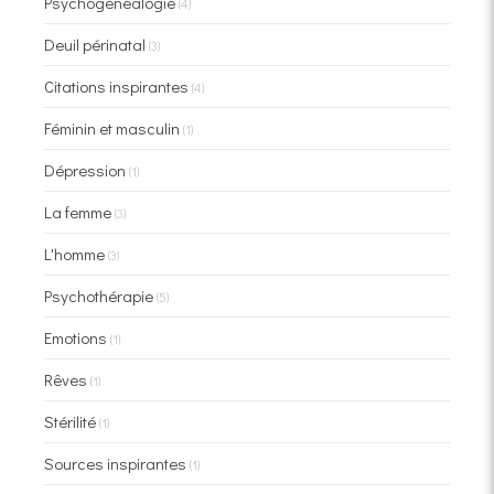
Psychogénéalogie
(4)
Deuil périnatal
(3)
Citations inspirantes
(4)
Féminin et masculin
(1)
Dépression
(1)
La femme
(3)
L'homme
(3)
Psychothérapie
(5)
Emotions
(1)
Rêves
(1)
Stérilité
(1)
Sources inspirantes
(1)