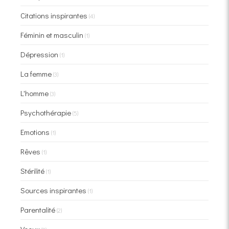
Citations inspirantes
(4)
Féminin et masculin
(1)
Dépression
(1)
La femme
(3)
L'homme
(3)
Psychothérapie
(5)
Emotions
(1)
Rêves
(1)
Stérilité
(1)
Sources inspirantes
(1)
Parentalité
(2)