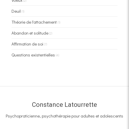
Voeux
(2)
Deuil
(1)
Théorie de l'attachement
(1)
Abandon et solitude
(2)
Affirmation de soi
(7)
Questions existentielles
(4)
Constance Latourrette
Psychopraticienne, psychothérapie pour adultes et adolescents