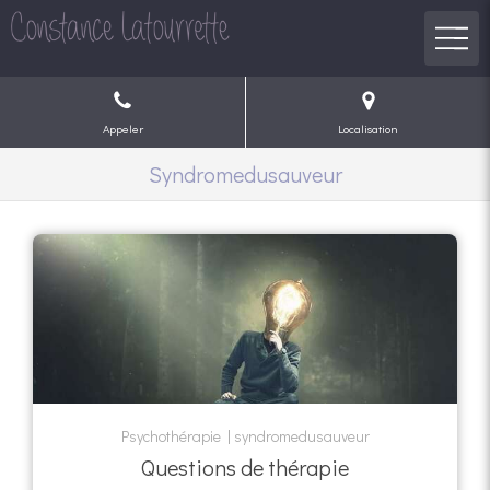
Appeler
Localisation
Syndromedusauveur
Psychothérapie
syndromedusauveur
Questions de thérapie