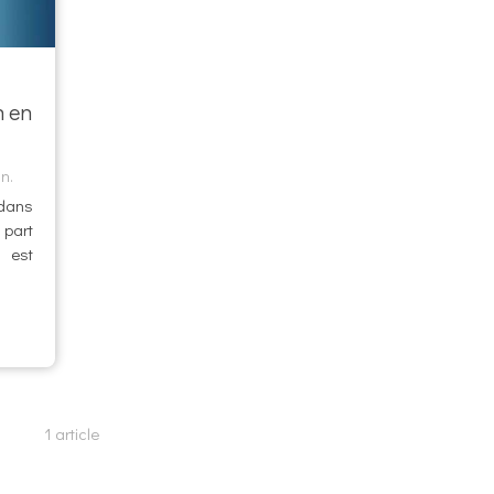
n en
in.
 dans
part
 est
1 article