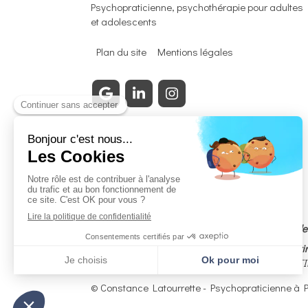
Psychopraticienne, psychothérapie pour adultes
et adolescents
Plan du site
Mentions légales
Membre adhérent certifié du Syndicat National de
En cas de litige, vous avez la possibilité de recou
3, RUE J. CONSTANT MILLERET 42000 SAINT-ÉTIEN
© Constance Latourrette - Psychopraticienne à P