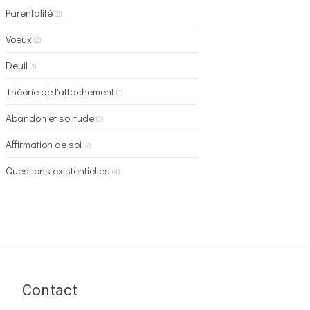
Parentalité
(2)
Voeux
(2)
Deuil
(1)
Théorie de l'attachement
(1)
Abandon et solitude
(2)
Affirmation de soi
(7)
Questions existentielles
(4)
Contact