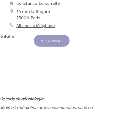
Constance Latourrette
16 rue du Regard
75006
Paris
Afficher le téléphone
entalité
Me contacter
 le code de déontologie
à la médiation de la consommation, situé au