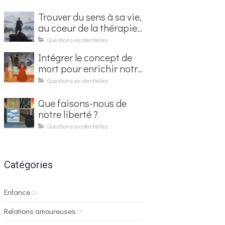
Trouver du sens à sa vie,
au coeur de la thérapie
existentielle
Questions existentielles
Intégrer le concept de
mort pour enrichir notre
vie
Questions existentielles
Que faisons-nous de
notre liberté ?
Questions existentielles
Catégories
Enfance
(3)
Relations amoureuses
(7)