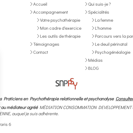
Accueil
Qui suis-je ?
Accompagnement
Spécialités
Votre psychothérapie
La femme
Mon cadre d'exercice
L'homme
Les outils de thérapie
Parcours vers la par
Témoignages
Le deuil périnatal
Contact
Psychogénéalogie
Médias
BLOG
s Praticiens en Psychothérapie relationnelle et psychanalyse
Consulter
rir au médiateur agréé
MÉDIATION CONSOMMATION DEVELOPPEMENT dédié 
NE, auquel je suis adhérente.
aris 6