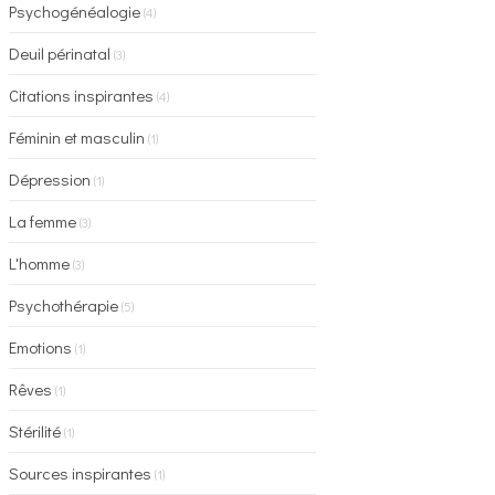
Psychogénéalogie
(4)
Deuil périnatal
(3)
Citations inspirantes
(4)
Féminin et masculin
(1)
Dépression
(1)
La femme
(3)
L'homme
(3)
Psychothérapie
(5)
Emotions
(1)
Rêves
(1)
Stérilité
(1)
Sources inspirantes
(1)