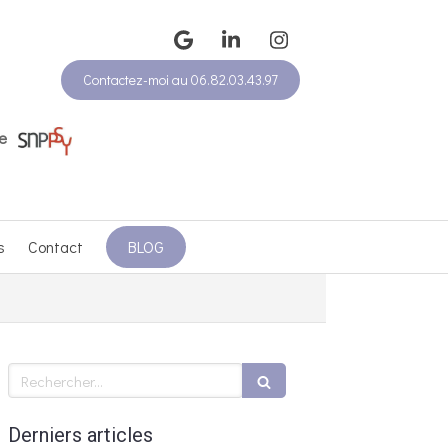
Contactez-moi au 06.82.03.43.97
e
s
Contact
BLOG
Rechercher
Derniers articles