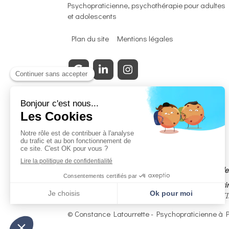
Psychopraticienne, psychothérapie pour adultes
et adolescents
Plan du site
Mentions légales
Membre adhérent certifié du Syndicat National de
En cas de litige, vous avez la possibilité de recou
3, RUE J. CONSTANT MILLERET 42000 SAINT-ÉTIEN
© Constance Latourrette - Psychopraticienne à P