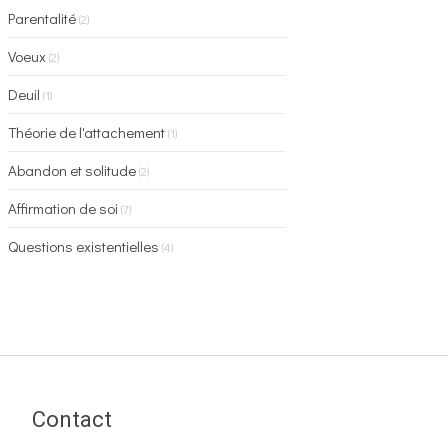
Parentalité
(2)
Voeux
(2)
Deuil
(1)
Théorie de l'attachement
(1)
Abandon et solitude
(2)
Affirmation de soi
(7)
Questions existentielles
(4)
Contact