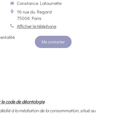
Constance Latourrette
16 rue du Regard
75006
Paris
Afficher le téléphone
entalité
Me contacter
 le code de déontologie
à la médiation de la consommation, situé au