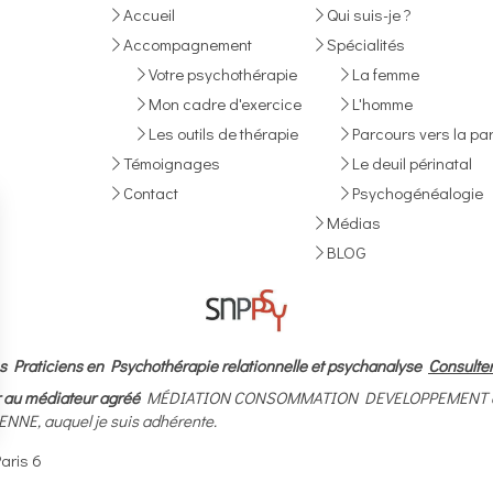
Accueil
Qui suis-je ?
Accompagnement
Spécialités
Votre psychothérapie
La femme
Mon cadre d'exercice
L'homme
Les outils de thérapie
Parcours vers la par
Témoignages
Le deuil périnatal
Contact
Psychogénéalogie
Médias
BLOG
s Praticiens en Psychothérapie relationnelle et psychanalyse
Consulter
rir au médiateur agréé
MÉDIATION CONSOMMATION DEVELOPPEMENT dédié 
NE, auquel je suis adhérente.
aris 6