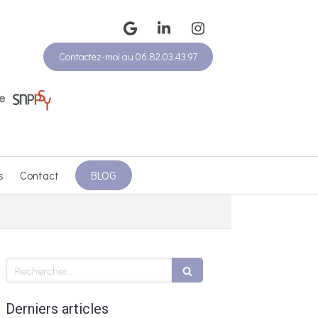
Contactez-moi au 06.82.03.43.97
e
s
Contact
BLOG
Rechercher
Derniers articles