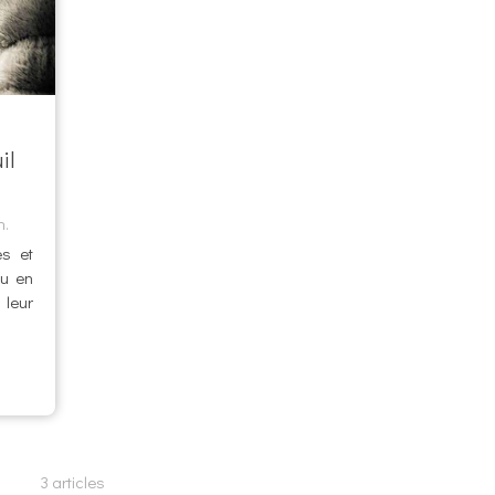
il
n.
es et
pu en
 leur
3 articles