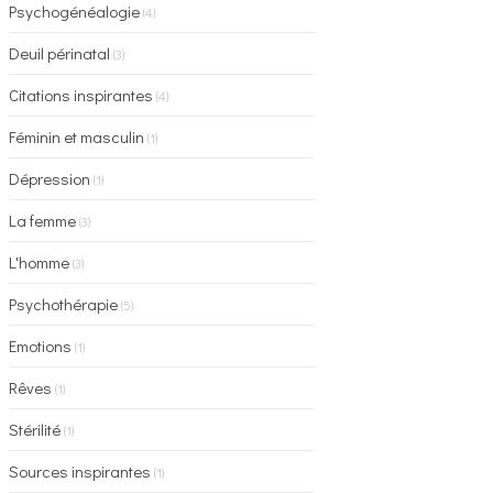
Psychogénéalogie
(4)
Deuil périnatal
(3)
Citations inspirantes
(4)
Féminin et masculin
(1)
Dépression
(1)
La femme
(3)
L'homme
(3)
Psychothérapie
(5)
Emotions
(1)
Rêves
(1)
Stérilité
(1)
Sources inspirantes
(1)