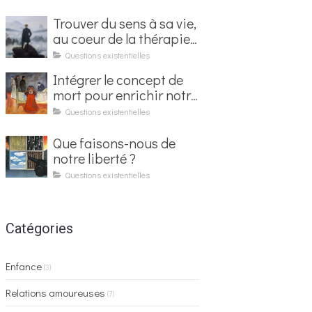
Trouver du sens à sa vie,
au coeur de la thérapie
existentielle
Questions existentielles
Intégrer le concept de
mort pour enrichir notre
vie
Questions existentielles
Que faisons-nous de
notre liberté ?
Questions existentielles
Catégories
Enfance
(3)
Relations amoureuses
(7)