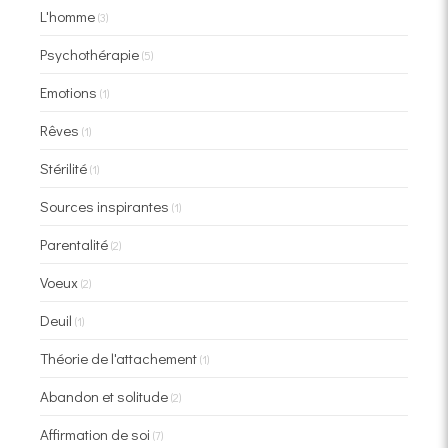
L'homme
(3)
Psychothérapie
(5)
Emotions
(1)
Rêves
(1)
Stérilité
(1)
Sources inspirantes
(1)
Parentalité
(2)
Voeux
(2)
Deuil
(1)
Théorie de l'attachement
(1)
Abandon et solitude
(2)
Affirmation de soi
(7)