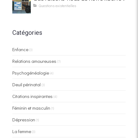
Questions existentielles
Catégories
Enfance
(3)
Relations amoureuses
(7)
Psychogénéalogie
(4)
Deuil périnatal
(3)
Citations inspirantes
(4)
Féminin et masculin
(1)
Dépression
(1)
La femme
(3)