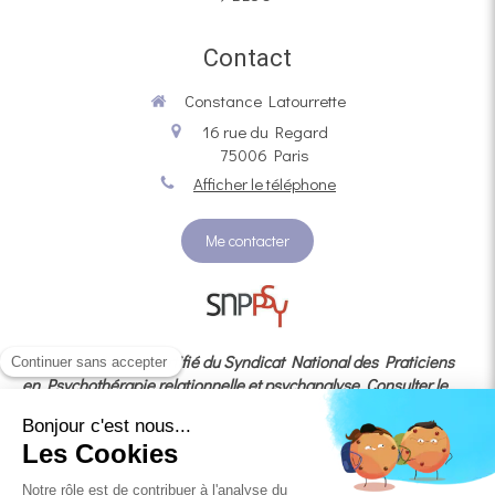
Contact
Constance Latourrette
16 rue du Regard
75006
Paris
Afficher le téléphone
Me contacter
Membre adhérent certifié du Syndicat National des Praticiens
en Psychothérapie relationnelle et psychanalyse
Consulter le
code de déontologie
En cas de litige, vous avez la possibilité de recourir au
médiateur agréé
MÉDIATION
CONSOMMATION DEVELOPPEMENT dédié à la médiation de la