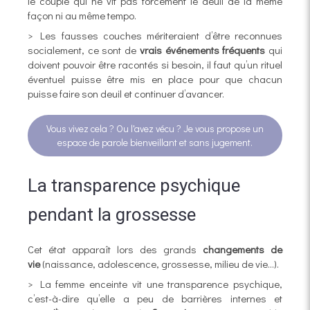
le couple qui ne vit pas forcément le deuil de la même
façon ni au même tempo.
> Les fausses couches mériteraient d’être reconnues
socialement, ce sont de
vrais événements fréquents
qui
doivent pouvoir être racontés si besoin, il faut qu’un rituel
éventuel puisse être mis en place pour que chacun
puisse faire son deuil et continuer d’avancer.
Vous vivez cela ? Ou l'avez vécu ? Je vous propose un
espace de parole bienveillant et sans jugement.
La transparence psychique
pendant la grossesse
Cet état apparaît lors des
grands
changements de
vie
(naissance, adolescence, grossesse, milieu de vie...).
> La femme enceinte vit une transparence psychique,
c’est-à-dire qu’elle a peu de barrières internes et