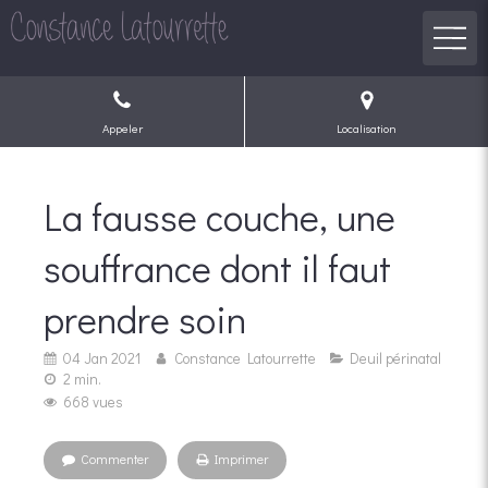
Appeler
Localisation
La fausse couche, une
souffrance dont il faut
prendre soin
04 Jan 2021
Constance Latourrette
Deuil périnatal
2 min.
668 vues
Commenter
Imprimer