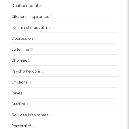
Deuil périnatal
(3)
Citations inspirantes
(4)
Féminin et masculin
(1)
Dépression
(1)
La femme
(3)
L'homme
(3)
Psychothérapie
(5)
Emotions
(1)
Rêves
(1)
Stérilité
(1)
Sources inspirantes
(1)
Parentalité
(2)