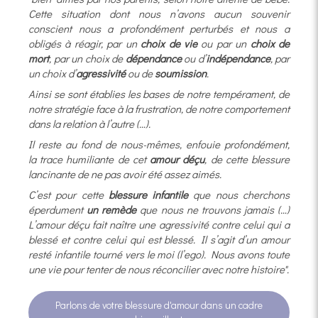
Cette situation dont nous n’avons aucun souvenir
conscient nous a profondément perturbés et nous a
obligés à réagir, par un
choix de vie
ou par un
choix de
mort
, par un choix de
dépendance
ou d’
indépendance
, par
un choix d’
agressivité
ou de
soumission
.
Ainsi se sont établies les bases de notre tempérament, de
notre stratégie face à la frustration, de notre comportement
dans la relation à l’autre (…).
Il reste au fond de nous-mêmes, enfouie profondément,
la trace humiliante de cet
amour déçu
, de cette blessure
lancinante de ne pas avoir été assez aimés.
C’est pour cette
blessure infantile
que nous cherchons
éperdument
un remède
que nous ne trouvons jamais
(…)
L’amour déçu fait naître une agressivité contre celui qui a
blessé et contre celui qui est blessé. Il s’agit d’un amour
resté infantile tourné vers le moi (l’ego). Nous avons toute
une vie pour tenter de nous réconcilier avec notre histoire".
Parlons de votre blessure d'amour dans un cadre