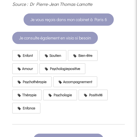
Source : Dr Pierre-Jean Thomas-Lamotte
Je vous reçois dans mon cabinet à Paris 6
Je consulte également en visio si besoin
Enfant
Soutien
Bien-être
Amour
Psychologiepositive
Psychothérapie
Accompagnement
Thérapie
Psychologie
Positivité
Enfance