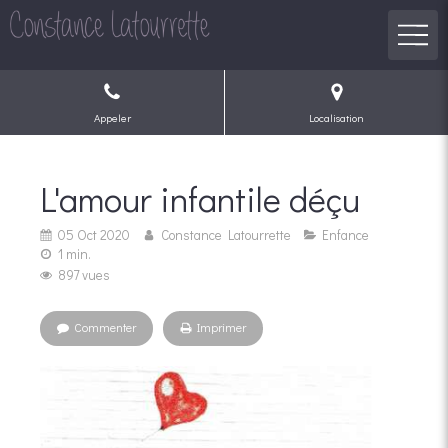
Appeler
Localisation
L'amour infantile déçu
05 Oct 2020
Constance Latourrette
Enfance
1 min.
897 vues
Commenter
Imprimer