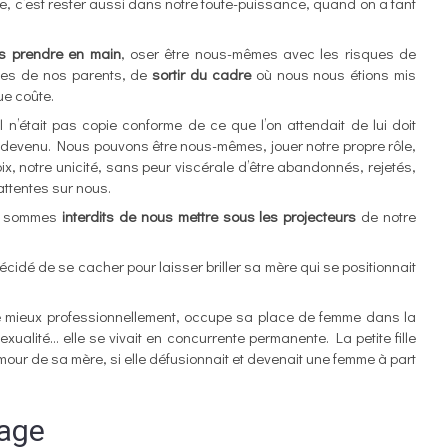
ge, c’est rester aussi dans notre toute-puissance, quand on a tant
s prendre en main
, oser être nous-mêmes avec les risques de
entes de nos parents, de
sortir du cadre
où nous nous étions mis
ue coûte.
il n’était pas copie conforme de ce que l’on attendait de lui doit
st devenu. Nous pouvons être nous-mêmes, jouer notre propre rôle,
ix, notre unicité, sans peur viscérale d’être abandonnés, rejetés,
ttentes sur nous.
us sommes
interdits de nous mettre sous les projecteurs
de notre
écidé de se cacher pour laisser briller sa mère qui se positionnait
se mieux professionnellement, occupe sa place de femme dans la
exualité… elle se vivait en concurrente permanente. La petite fille
amour de sa mère, si elle défusionnait et devenait une femme à part
tage