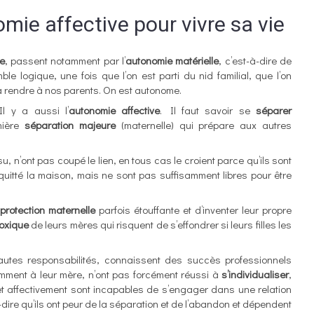
ie affective pour vivre sa vie
te
, passent notamment par l’
autonomie matérielle
, c’est-à-dire de
e logique, une fois que l’on est parti du nid familial, que l’on
e à rendre à nos parents. On est autonome.
Il y a aussi l’
autonomie affective
. Il faut savoir se
séparer
mière
séparation majeure
(maternelle) qui prépare aux autres
 n’ont pas coupé le lien, en tous cas le croient parce qu’ils sont
uitté la maison, mais ne sont pas suffisamment libres pour être
a
protection maternelle
parfois étouffante et d’inventer leur propre
toxique
de leurs mères qui risquent de s’effondrer si leurs filles les
utes responsabilités, connaissent des succès professionnels
emment à leur mère, n’ont pas forcément réussi à
s’individualiser
,
et affectivement sont incapables de s’engager dans une relation
-dire qu’ils ont peur de la séparation et de l’abandon et dépendent