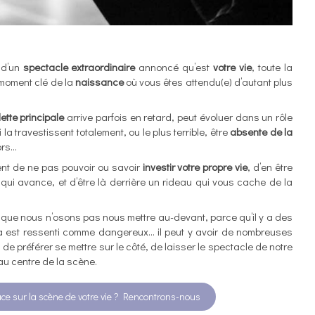
 d’un
spectacle extraordinaire
annoncé qu’est
votre vie
, toute la
 moment clé de la
naissance
où vous êtes attendu(e) d’autant plus
ette principale
arrive parfois en retard, peut évoluer dans un rôle
a travestissent totalement, ou le plus terrible, être
absente de la
ors…
ent de ne pas pouvoir ou savoir
investir votre propre vie
, d’en être
qui avance, et d’être là derrière un rideau qui vous cache de la
 que nous n’osons pas nous mettre au-devant, parce qu’il y a des
la est ressenti comme dangereux… il peut y avoir de nombreuses
e préférer se mettre sur le côté, de laisser le spectacle de notre
au centre de la scène.
ce sur la scène de votre vie ? Rencontrons-nous