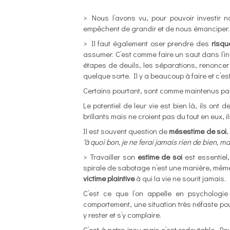
> Nous l’avons vu, pour pouvoir investir no
empêchent de grandir et de nous émanciper
> Il faut également oser prendre des
risqu
assumer. C’est comme faire un saut dans l’i
étapes de deuils, les séparations, renoncer
quelque sorte. Il y a beaucoup à faire et c’est 
Certains pourtant, sont comme maintenus par
Le potentiel de leur vie est bien là, ils on
brillants mais ne croient pas du tout en eux, i
Il est souvent question de
mésestime de soi
,
"à quoi bon, je ne ferai jamais rien de bien, m
> Travailler son
estime de soi
est essentiel,
spirale de sabotage n’est une manière, même
victime plaintive
à qui la vie ne sourit jamais.
C’est ce que l’on appelle en psychologi
comportement, une situation très néfaste po
y rester et s’y complaire.
C’est à notre insu mais c’est redoutable. Pour