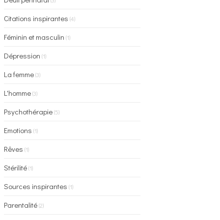
(3)
Citations inspirantes
(4)
Féminin et masculin
(1)
Dépression
(1)
La femme
(3)
L'homme
(3)
Psychothérapie
(5)
Emotions
(1)
Rêves
(1)
Stérilité
(1)
Sources inspirantes
(1)
Parentalité
(2)