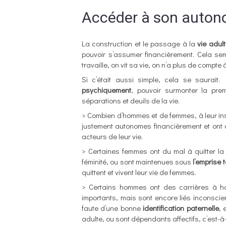
Accéder à son autonom
La construction et le passage à la
vie adul
pouvoir s’assumer financièrement. Cela sembl
travaille, on vit sa vie, on n’a plus de compt
Si c’était aussi simple, cela se saurait. 
psychiquement
, pouvoir surmonter la pre
séparations et deuils de la vie.
> Combien d’hommes et de femmes, à leur insu,
justement autonomes financièrement et ont q
acteurs de leur vie.
> Certaines femmes ont du mal à quitter l
féminité, ou sont maintenues sous
l’emprise 
quittent et vivent leur vie de femmes.
> Certains hommes ont des carrières à ha
importants, mais sont encore liés inconsci
faute d’une bonne
identification paternelle
, 
adulte, ou sont dépendants affectifs, c’est-à