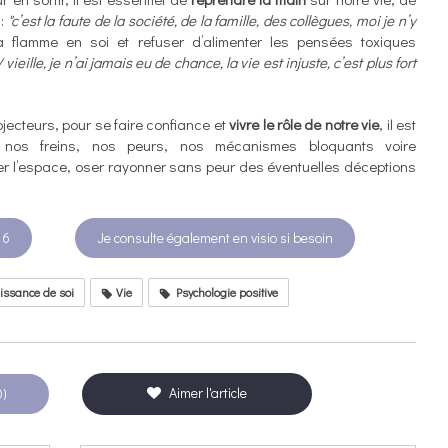
 :
"c’est la faute de la société, de la famille, des collègues, moi je n’y
la flamme en soi et refuser d’alimenter les pensées toxiques
/ vieille, je n’ai jamais eu de chance, la vie est injuste, c’est plus fort
jecteurs, pour se faire confiance et
vivre le rôle de notre vie
, il est
ie nos freins, nos peurs, nos mécanismes bloquants voire
per l’espace, oser rayonner sans peur des éventuelles déceptions
 6
Je consulte également en visio si besoin
ssance de soi
Vie
Psychologie positive
Aimer l'article
0)