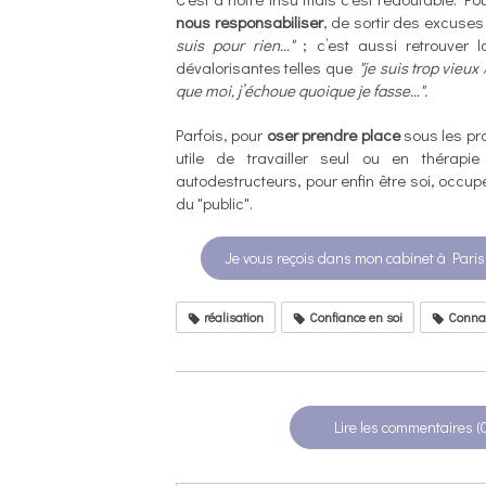
nous responsabiliser
, de sortir des excuses
suis pour rien…"
; c’est aussi retrouver 
dévalorisantes telles que
"je suis trop vieux 
que moi, j’échoue quoique je fasse…".
Parfois, pour
oser prendre place
sous les pro
utile de travailler seul ou en thérap
autodestructeurs, pour enfin être soi, occu
du "public".
Je vous reçois dans mon cabinet à Paris
réalisation
Confiance en soi
Connai
Lire les commentaires (