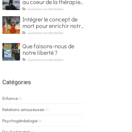
au coeur de la thérapie
existentielle
Questions existentielles
Intégrer le concept de
mort pour enrichir notre
vie
Questions existentielles
Que faisons-nous de
notre liberté ?
Questions existentielles
Catégories
Enfance
(3)
Relations amoureuses
(7)
Psychogénéalogie
(4)
Deuil périnatal