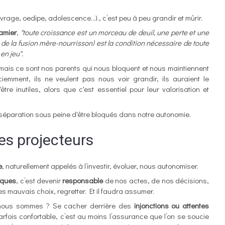
vrage, oedipe, adolescence…)., c’est peu à peu grandir et mûrir.
amier
,
"toute croissance est un morceau de deuil, une perte et une
 de la fusion mère-nourrisson) est la condition nécessaire de toute
en jeu".
mais ce sont nos parents qui nous bloquent et nous maintiennent
mment, ils ne veulent pas nous voir grandir, ils auraient le
tre inutiles, alors que c'est essentiel pour leur valorisation et
te séparation sous peine d'être bloqués dans notre autonomie.
es projecteurs
e
, naturellement appelés à l’investir, évoluer, nous autonomiser.
sques
, c’est devenir
responsable
de nos actes, de nos décisions,
es mauvais choix, regretter. Et il faudra assumer.
nous sommes ? Se cacher derrière des
injonctions ou attentes
parfois confortable, c’est au moins l’assurance que l’on se soucie