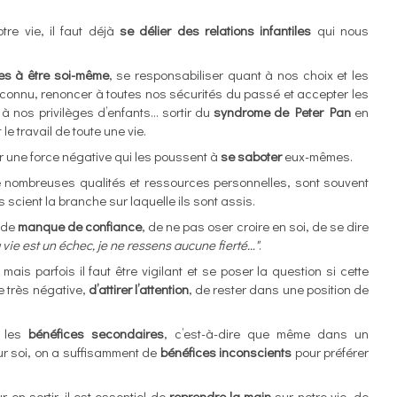
tre vie, il faut déjà
se délier des relations infantiles
qui nous
.
es à être soi-même
, se responsabiliser quant à nos choix et les
nconnu, renoncer à toutes nos sécurités du passé et accepter les
 à nos privilèges d’enfants… sortir du
syndrome de Peter Pan
en
le travail de toute une vie.
 une force négative qui les poussent à
se saboter
eux-mêmes.
t de nombreuses qualités et ressources personnelles, sont souvent
ls scient la branche sur laquelle ils sont assis.
 de
manque de confiance
, de ne pas oser croire en soi, de se dire
a vie est un échec, je ne ressens aucune fierté…"
.
 mais parfois il faut être vigilant et se poser la question si cette
 très négative,
d’attirer l’attention
, de rester dans une position de
e les
bénéfices secondaires
, c’est-à-dire que même dans un
ur soi, on a suffisamment de
bénéfices inconscients
pour préférer
 en sortir, il est essentiel de
reprendre la main
sur notre vie, de