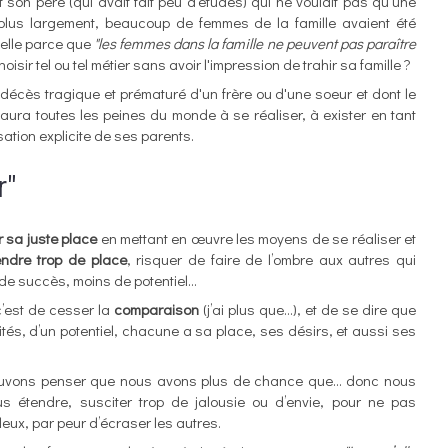
t son père (qui avait fait peu d'études) qui ne voulait pas qu'une
plus largement, beaucoup de femmes de la famille avaient été
nelle parce que
"les femmes dans la famille ne peuvent pas paraître
hoisir tel ou tel métier sans avoir l'impression de trahir sa famille ?
décès tragique et prématuré d'un frère ou d'une soeur et dont le
 aura toutes les peines du monde à se réaliser, à exister en tant
isation explicite de ses parents.
r"
 sa juste place
en mettant en œuvre les moyens de se réaliser et
endre trop de place
, risquer de faire de l’ombre aux autres qui
de succès, moins de potentiel…
 c’est de cesser la
comparaison
(j’ai plus que…), et de se dire que
ités, d’un potentiel, chacune a sa place, ses désirs, et aussi ses
s pouvons penser que nous avons plus de chance que... donc nous
s étendre, susciter trop de jalousie ou d’envie, pour ne pas
leux, par peur d’écraser les autres.