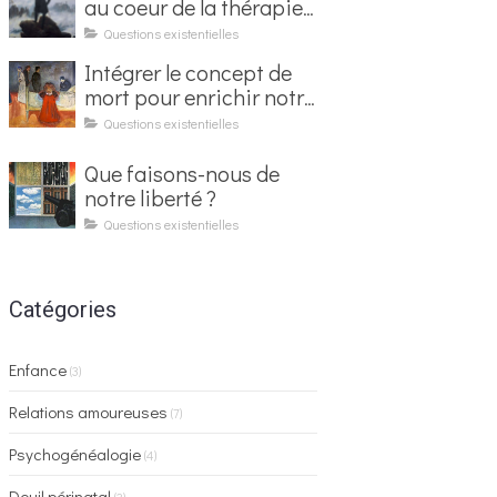
au coeur de la thérapie
existentielle
Questions existentielles
Intégrer le concept de
mort pour enrichir notre
vie
Questions existentielles
Que faisons-nous de
notre liberté ?
Questions existentielles
Catégories
Enfance
(3)
Relations amoureuses
(7)
Psychogénéalogie
(4)
Deuil périnatal