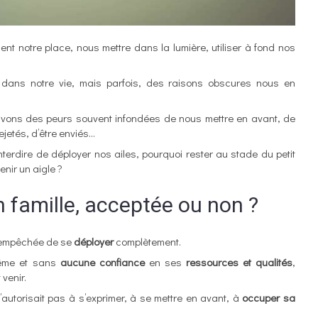
nt notre place, nous mettre dans la lumière, utiliser à fond nos
r dans notre vie, mais parfois, des raisons obscures nous en
 avons des peurs souvent infondées de nous mettre en avant, de
ejetés, d’être enviés…
nterdire de déployer nos ailes, pourquoi rester au stade du petit
nir un aigle ?
n famille, acceptée ou non ?
t empêchée de se
déployer
complètement.
-même et sans
aucune confiance
en ses
ressources et qualités
,
venir.
ne s’autorisait pas à s’exprimer, à se mettre en avant, à
occuper sa