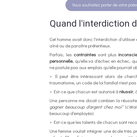
Vous souhaitez parler de votre pote
Quand l'interdiction d
Cet homme avait donc l'interdiction d'utiliser
aîné ou de paraître prétentieux.
Parfois, les
contraintes
sont plus
inconsci
personnelle
, qu'elle va d'échec en échec, qu'
ne postule pas aux emplois qu'elle pourrait o
> Il peut être intéressant alors de che
traumatisme, un code de loi familial n'est pas
> Est-ce que chacun est autorisé à
réussir
, 
Une personne me disait combien la réussite,
gagner beaucoup d'argent chez moi"
(c'éta
beaucoup d'employés).
> Est-ce que les talents de chacun sont rec
Une femme voulait intégrer une école très pr