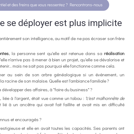
ntiel et des freins que vous ressentez ? Rencontrons-nous
e se déployer est plus implicite
 entièrement son intelligence, au motif de ne pas écraser son frère
entes
, la personne sent qu'elle est retenue dans sa
réalisation
elle n'arrive pas à mener à bien un projet, qu'elle se dévalorise et
btenir... mais ne sait pas pourquoi elle fonctionne comme cela.
rcher au sein de son arbre généalogique si un événement, un
 la racine de son malaise. Quelle est l'ambiance familiale ?
à développer des affaires, à "faire du business" ?
 liée à l'argent, était vue comme un tabou :
"c'est malhonnête de
it lié à un ancêtre qui avait fait faillite et avait mis en difficulté
onnus et encouragés ?
estigieuse et elle en avait toutes les capacités. Ses parents ont