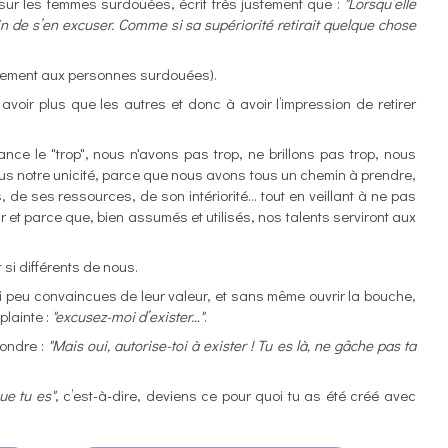
r les femmes surdouées, écrit très justement que :
"Lorsqu’elle
oin de s’en excuser. Comme si sa supériorité retirait quelque chose
quement aux personnes surdouées).
avoir plus que les autres et donc à avoir l’impression de retirer
nce le "trop", nous n'avons pas trop, ne brillons pas trop, nous
us notre unicité, parce que nous avons tous un chemin à prendre,
, de ses ressources, de son intériorité… tout en veillant à ne pas
ouir et parce que, bien assumés et utilisés, nos talents serviront aux
si différents de nous.
i peu convaincues de leur valeur, et sans même ouvrir la bouche,
plainte :
"excusez-moi d’exister…"
.
pondre :
"Mais oui, autorise-toi à exister ! Tu es là, ne gâche pas ta
ue tu es"
, c’est-à-dire, deviens ce pour quoi tu as été créé avec