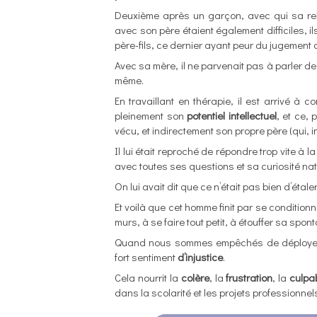
Deuxième après un garçon, avec qui sa relat
avec son père étaient également difficiles, ils
père-fils, ce dernier ayant peur du jugement 
Avec sa mère, il ne parvenait pas à parler de 
même.
En travaillant en thérapie, il est arrivé à c
pleinement son
potentiel intellectuel
, et ce,
vécu, et indirectement son propre père (qui, i
Il lui était reproché de répondre trop vite à 
avec toutes ses questions et sa curiosité nat
On lui avait dit que ce n’était pas bien d’étale
Et voilà que cet homme finit par se condition
murs, à se faire tout petit, à étouffer sa sponta
Quand nous sommes empêchés de déployer 
fort sentiment
d’injustice
.
Cela nourrit la
colère
, la
frustration
, la
culpab
dans la scolarité et les projets professionnel