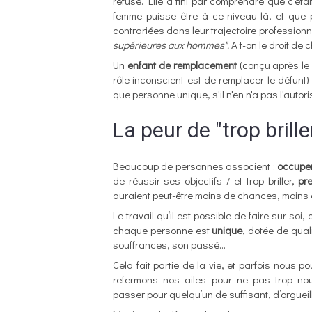
refusé. Elle a fini par comprendre que c'étai
femme puisse être à ce niveau-là, et que 
contrariées dans leur trajectoire profession
supérieures aux hommes".
A t-on le droit de c
Un
enfant de remplacement
(conçu après le 
rôle inconscient est de remplacer le défunt)
que personne unique, s'il n'en n'a pas l'autor
La peur de "trop brille
Beaucoup de personnes associent :
occuper
de réussir ses objectifs / et trop briller,
pr
auraient peut-être moins de chances, moins 
Le travail qu’il est possible de faire sur soi,
chaque personne est
unique
, dotée de qual
souffrances, son passé…
Cela fait partie de la vie, et parfois nou
refermons nos ailes pour ne pas trop nou
passer pour quelqu’un de suffisant, d’orgueil