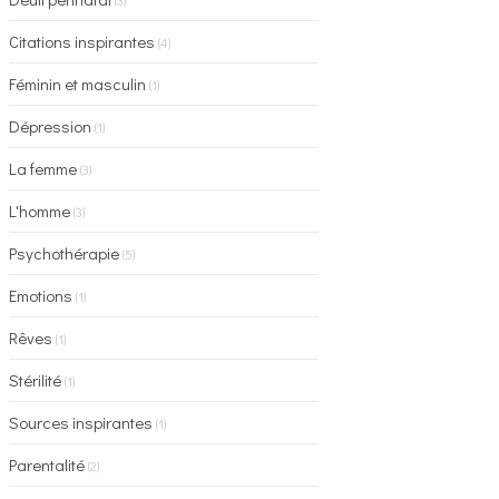
(3)
Citations inspirantes
(4)
Féminin et masculin
(1)
Dépression
(1)
La femme
(3)
L'homme
(3)
Psychothérapie
(5)
Emotions
(1)
Rêves
(1)
Stérilité
(1)
Sources inspirantes
(1)
Parentalité
(2)