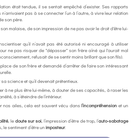
ion était tendue, il se sentait empêché d’exister. Ses rapports
 n’arrivaient pas à se connecter l’un à l’autre, à vivre leur relation
de son père.
son malaise, de son impression de ne pas avoir le droit d'être lui-
onscientiser qu’il n’avait pas été autorisé ni encouragé à utiliser
 pour ne pas risquer de "dépasser" son frère aîné qui l'aurait mal
nconsciemment, refusait de se sentir moins brillant que son fils).
la place de son frère et demandé d’arrêter de faire son intéressant
urelle.
r sa science et qu’il devenait prétentieux.
ner à ne plus être lui-même, à douter de ses capacités, à raser les
néité, à s’éteindre de l’intérieur.
nos ailes, cela est souvent vécu dans
l’incompréhension
et un
ilité
, le
doute sur soi
, l’impression d’être de trop, l’
auto-sabotage
s, le sentiment d’être un
imposteur
.