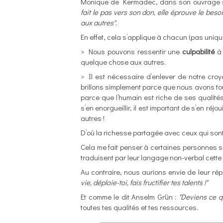
Monique de Kermadec, dans son ouvrage su
fait le pas vers son don, elle éprouve le bes
aux autres".
En effet, cela s’applique à chacun (pas uni
> Nous pouvons ressentir une
culpabilité
à 
quelque chose aux autres.
> Il est nécessaire d’enlever de notre croya
brillons simplement parce que nous avons to
parce que l’humain est riche de ses qualités
s’en enorgueillir, il est important de s’en réj
autres !
D’où la richesse partagée avec ceux qui sont 
Cela me fait penser à certaines personnes s
traduisent par leur langage non-verbal cette 
Au contraire, nous aurions envie de leur ré
vie, déploie-toi, fais fructifier tes talents !"
Et comme le dit Anselm Grün :
"Deviens ce q
toutes tes qualités et tes ressources.