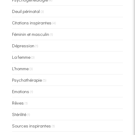
Deuil périnatal
(3)
Citations inspirantes
(4)
Féminin et masculin
(1)
Dépression
(1)
La femme
(3)
L'homme
(3)
Psychothérapie
(5)
Emotions
(1)
Rêves
(1)
Stérilité
(1)
Sources inspirantes
(1)