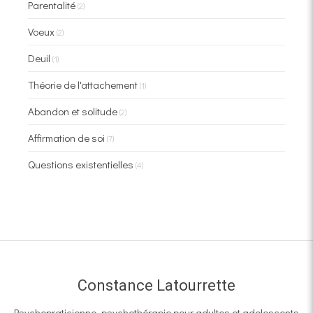
Parentalité
(2)
Voeux
(2)
Deuil
(1)
Théorie de l'attachement
(1)
Abandon et solitude
(2)
Affirmation de soi
(7)
Questions existentielles
(4)
Constance Latourrette
Psychopraticienne, psychothérapie pour adultes et adolescents