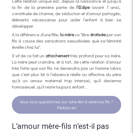
Cette
relation unique est, depuis la naissance et jusqu’à
la fin de la première partie de
l’Œdipe
(avant 7 ans),
constituée de charme, de séduction et d’amour partagés,
éléments nécessaires pour aider l’enfant à bien se
développer.
A la différence d’une fille,
la mère
va "être
érotisée
par son
fils à cause des sensations sexualisées que sa féminité
éveille chez lui".
Il vit de ce fait un
attachement
très profond pour sa mère.
La mère peut craindre, et à tort, de cette relation d’amour
très forte que son fils ne deviendra pas un homme (alors
que c'est plus lié à l’absence réelle ou affective du père
qu’à un amour maternel trop intense), qu’il devienne
homosexuel, qu’il reste toujours enfant…
Vous vous questionnez sur votre lien à votre/vos fils ?
Parlons-en
L’amour mère-fils n’est-il pas