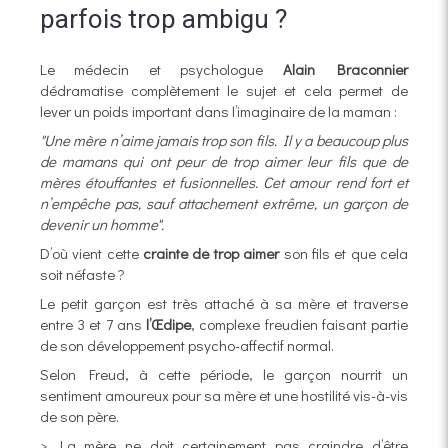
parfois trop ambigu ?
Le médecin et psychologue
Alain Braconnier
dédramatise complètement le sujet et cela permet de
lever un poids important dans l’imaginaire de la maman :
"Une mère n’aime jamais trop son fils. Il y a beaucoup plus
de mamans qui ont peur de trop aimer leur fils que de
mères étouffantes et fusionnelles. Cet amour rend fort et
n’empêche pas, sauf attachement extrême, un garçon de
devenir un homme".
D’où vient cette
crainte de trop aimer
son fils et que cela
soit néfaste ?
Le petit garçon est très attaché à sa mère et traverse
entre 3 et 7 ans
l’Œdipe
, complexe freudien faisant partie
de son développement psycho-affectif normal.
Selon Freud, à cette période, le garçon nourrit un
sentiment amoureux pour sa mère et une hostilité vis-à-vis
de son père.
> La mère ne doit certainement pas craindre d’être