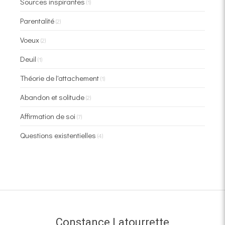
Sources inspirantes
(1)
Parentalité
(2)
Voeux
(2)
Deuil
(1)
Théorie de l'attachement
(1)
Abandon et solitude
(2)
Affirmation de soi
(7)
Questions existentielles
(4)
Constance Latourrette