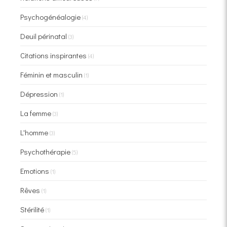
Psychogénéalogie
(4)
Deuil périnatal
(3)
Citations inspirantes
(4)
Féminin et masculin
(1)
Dépression
(1)
La femme
(3)
L'homme
(3)
Psychothérapie
(5)
Emotions
(1)
Rêves
(1)
Stérilité
(1)