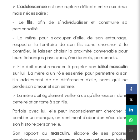
> L’adolescence
est une rupture délicate entre eux deux
mais nécessaire :
- Le
fils
, afin de s’individualiser et construire sa
personnalité.
- La
mère
, pour s’occuper d’elle, de son entourage,
respecter le territoire de son fils sans chercher à le
contrôler, le laisser choisir la proximité convenable pour
leurs échanges physiques, émotionnels, personnels.
> Elle doit aussi renoncer à projeter son
idéal masculin
sur lui. La mère a un rôle essentiel pour permettre à son
fils adolescent de se différencier d'elle, sans qu'il ne
perde son amour et son estime.
> La mère doit également veiller à ce qu’elle ressent dans
cette relation forte à son fils.
Parfois avec lui, elle peut inconsciemment chercher à
combler un manque, un sentiment d’abandon vécu dans
son histoire personnelle.
Son rapport au
masculin
, élaboré de ses propres
expériences avec les
hommes de son entourage
(père,