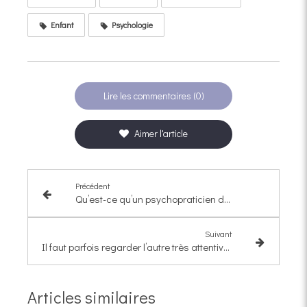
Enfant
Psychologie
Lire les commentaires (0)
Aimer l'article
Précédent
Qu’est-ce qu’un psychopraticien dans l’univers des psy ?
Suivant
Il faut parfois regarder l’autre très attentivement et se souvenir qu’il fait de son mieux
Articles similaires