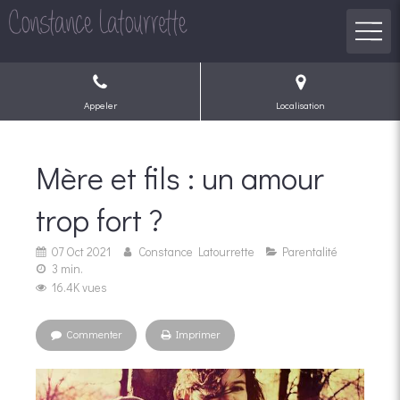
Appeler
Localisation
Mère et fils : un amour
trop fort ?
07 Oct 2021
Constance Latourrette
Parentalité
3 min.
16.4K vues
Commenter
Imprimer