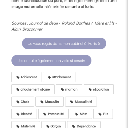
bonne
identification au père
, mais également grâce à une
image maternelle
intériorisée
aimante et forte
.
Sources : Journal de deuil - Roland Barthes / Mère et fils -
Alain Braconnier
Je vous reçois dans mon cabinet à Paris 6
Je consulte également en visio si besoin
Adolescent
attachement
attachement sécure
maman
séparation
Choix
Masculin
Masculinité
Identité
Parentalité
Mère
Fils
Maternité
Garçon
Dépendance