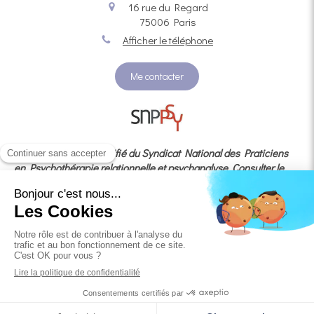
16 rue du Regard
75006
Paris
Afficher le téléphone
Me contacter
Membre adhérent certifié du Syndicat National des Praticiens
en Psychothérapie relationnelle et psychanalyse
Consulter le
code de déontologie
En cas de litige, vous avez la possibilité de recourir au
médiateur agréé
MÉDIATION
CONSOMMATION DEVELOPPEMENT dédié à la médiation de la
consommation, situé au 3, RUE J. CONSTANT MILLERET 42000
SAINT-ÉTIENNE, auquel je suis adhérente.
© Constance Latourrette - Psychopraticienne à Paris 6