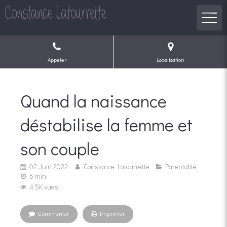
Appeler
Localisation
Quand la naissance
déstabilise la femme et
son couple
02 Juin 2022
Constance Latourrette
Parentalité
5 min.
4.5K vues
Commenter
Imprimer