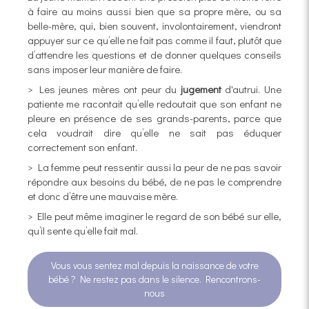
à faire au moins aussi bien que sa propre mère, ou sa
belle-mère, qui, bien souvent, involontairement, viendront
appuyer sur ce qu’elle ne fait pas comme il faut, plutôt que
d’attendre les questions et de donner quelques conseils
sans imposer leur manière de faire.
> Les jeunes mères ont peur du
jugement
d'autrui. Une
patiente me racontait qu’elle redoutait que son enfant ne
pleure en présence de ses grands-parents, parce que
cela voudrait dire qu’elle ne sait pas éduquer
correctement son enfant.
> La femme peut ressentir aussi la peur de ne pas savoir
répondre aux besoins du bébé, de ne pas le comprendre
et donc d’être une mauvaise mère.
> Elle peut même imaginer le regard de son bébé sur elle,
qu’il sente qu’elle fait mal.
Vous vous sentez mal depuis la naissance de votre
bébé ? Ne restez pas dans le silence. Rencontrons-
nous