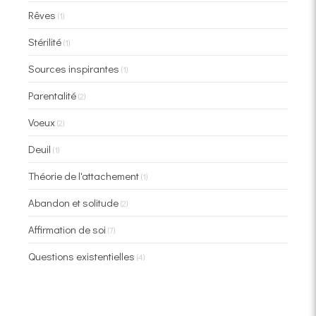
Rêves
(1)
Stérilité
(1)
Sources inspirantes
(1)
Parentalité
(2)
Voeux
(2)
Deuil
(1)
Théorie de l'attachement
(1)
Abandon et solitude
(2)
Affirmation de soi
(7)
Questions existentielles
(4)