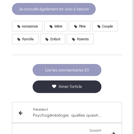
Je consulte également en visio si besoin
naissance
Mère
Père
Couple
Famille
Enfant
Parents
Lire les commentaires (0)
Aimer l'article
Précédent
Psychogénéalogie : quelles questions se poser ? (partie 2)
Suivant