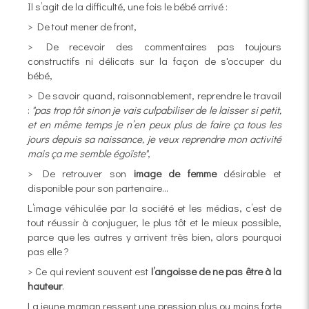
Il s’agit de la difficulté, une fois le bébé arrivé :
> De tout mener de front,
> De recevoir des commentaires pas toujours
constructifs ni délicats sur la façon de s'occuper du
bébé,
> De savoir quand, raisonnablement, reprendre le travail
:
"pas trop tôt sinon je vais culpabiliser de le laisser si petit,
et en même temps je n’en peux plus de faire ça tous les
jours depuis sa naissance, je veux reprendre mon activité
mais ça me semble égoïste"
,
> De retrouver son
image
de femme
désirable et
disponible pour son partenaire…
L’image véhiculée par la société et les médias, c’est de
tout réussir à conjuguer, le plus tôt et le mieux possible,
parce que les autres y arrivent très bien, alors pourquoi
pas elle ?
> Ce qui revient souvent est
l’angoisse de ne pas être à la
hauteur
.
La jeune maman ressent une pression plus ou moins forte