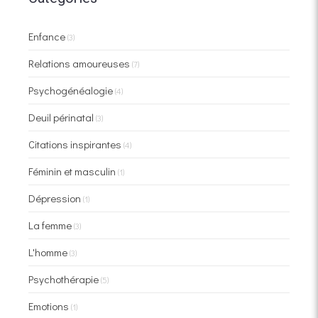
Enfance
(3)
Relations amoureuses
(7)
Psychogénéalogie
(4)
Deuil périnatal
(3)
Citations inspirantes
(4)
Féminin et masculin
(1)
Dépression
(1)
La femme
(3)
L'homme
(3)
Psychothérapie
(5)
Emotions
(1)