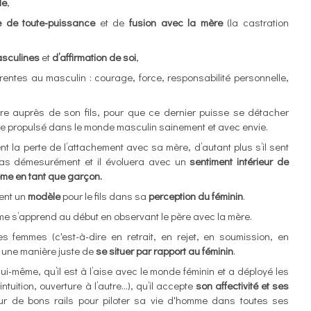
de
,
e de toute-puissance
et de
fusion avec la mère
(la castration
asculines
et
d’affirmation de soi
,
rentes au masculin : courage, force, responsabilité personnelle,
mère auprès de son fils, pour que ce dernier puisse se détacher
re propulsé dans le monde masculin sainement et avec envie.
nt la perte de l’attachement avec sa mère, d’autant plus s’il sent
pas démesurément et il évoluera avec un
sentiment intérieur de
ême en tant que garçon.
ment un
modèle
pour le fils dans sa
perception du féminin
.
me s’apprend au début en observant le père avec la mère.
es femmes (c'est-à-dire en retrait, en rejet, en soumission, en
 une manière juste de
se situer par rapport au féminin
.
lui-même, qu’il est à l’aise avec le monde féminin et a déployé les
intuition, ouverture à l’autre…), qu’il accepte
son affectivité et ses
 sur de bons rails pour piloter sa vie d'homme dans toutes ses