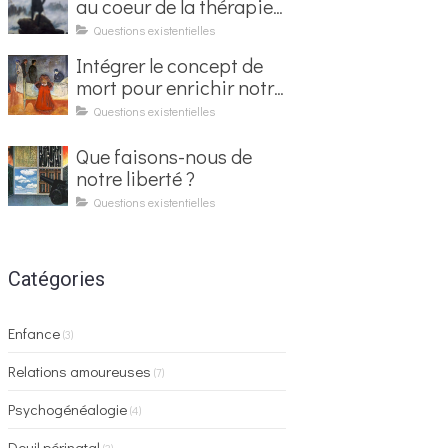
au coeur de la thérapie
existentielle
Questions existentielles
Intégrer le concept de
mort pour enrichir notre
vie
Questions existentielles
Que faisons-nous de
notre liberté ?
Questions existentielles
Catégories
Enfance
(3)
Relations amoureuses
(7)
Psychogénéalogie
(4)
Deuil périnatal