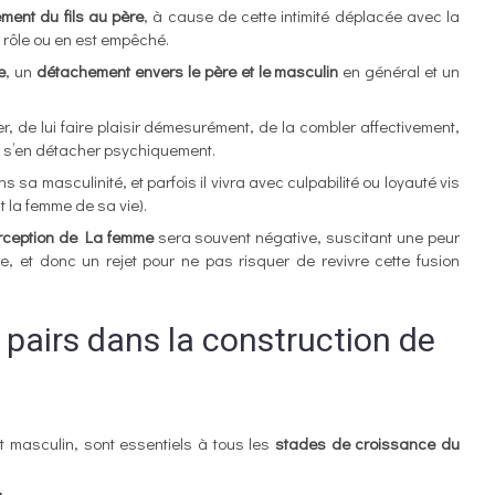
ement du fils au père
, à cause de cette intimité déplacée avec la
n rôle ou en est empêché.
e
, un
détachement envers le père et le masculin
en général et un
r, de lui faire plaisir démesurément, de la combler affectivement,
oir s’en détacher psychiquement.
sa masculinité, et parfois il vivra avec culpabilité ou loyauté vis
 la femme de sa vie).
rception de La femme
sera souvent négative, suscitant une peur
e, et donc un rejet pour ne pas risquer de revivre cette fusion
s pairs dans la construction de
nt masculin, sont essentiels à tous les
stades de croissance du