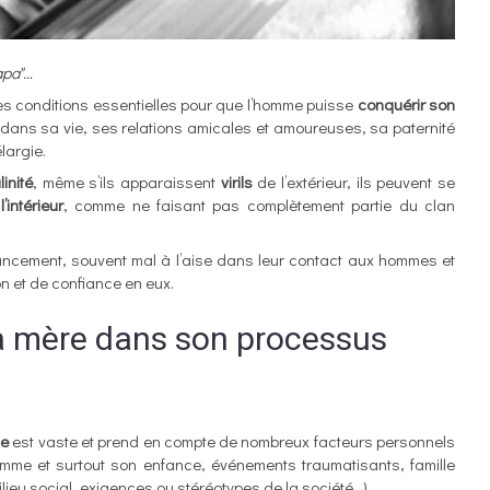
apa"…
 des conditions essentielles pour que l’homme puisse
conquérir
son
 dans sa vie, ses relations amicales et amoureuses, sa paternité
élargie.
inité
, même s’ils apparaissent
virils
de l’extérieur, ils peuvent se
l’intérieur
, comme ne faisant pas complètement partie du clan
ancement, souvent mal à l’aise dans leur contact aux hommes et
n et de confiance en eux.
 sa mère dans son processus
ne
est vaste et prend en compte de nombreux facteurs personnels
homme et surtout son enfance, événements traumatisants, famille
lieu social, exigences ou stéréotypes de la société…).