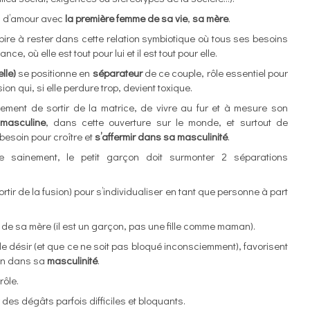
ion d’amour avec
la première femme de sa vie
,
sa mère
.
spire à rester dans cette relation symbiotique où tous ses besoins
, où elle est tout pour lui et il est tout pour elle.
elle)
se positionne en
séparateur
de ce couple, rôle essentiel pour
ion qui, si elle perdure trop, devient toxique.
lement de sortir de la matrice, de vivre au fur et à mesure son
 masculine
, dans cette ouverture sur le monde, et surtout de
 besoin pour croître et
s’affermir dans sa masculinité
.
e sainement, le petit garçon doit surmonter 2 séparations
rtir de la fusion) pour s’individualiser en tant que personne à part
 de sa mère (il est un garçon, pas une fille comme maman).
le désir (et que ce ne soit pas bloqué inconsciemment), favorisent
on dans sa
masculinité
.
rôle.
r des dégâts parfois difficiles et bloquants.