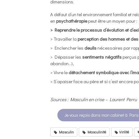
dimensions.
A défaut d’un tel environnement familial et rela
en
psychothérapie
peut être un moyen pour :
> Reprendre le processus d’évolution
et d’e
> Travailler la
perception des hommes et de
> Enclencher les
deuils
nécessaires par rapp
> Dépasser les
sentiments négatifs
perçus pa
abandon…),
> Vivre le
détachement symbolique avec l’imag
> S’apaiser face au père et si c’est encore po
Sources : Masculin en crise – Laurent Perru
Je vous reçois dans mon cabinet à Paris
Masculin
Masculinité
Virilité