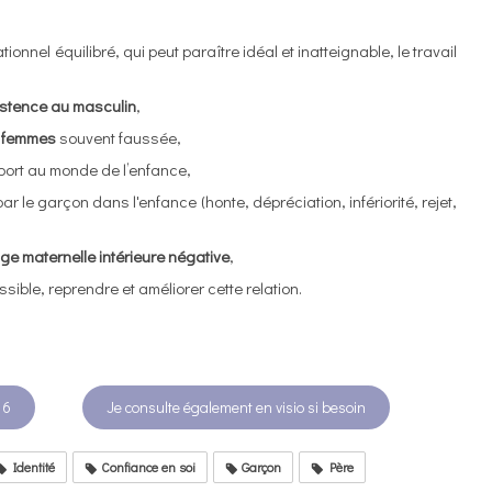
tionnel équilibré, qui peut paraître idéal et inatteignable, le travail
xistence au masculin
,
s femmes
souvent faussée,
ort au monde de l’enfance,
r le garçon dans l'enfance (honte, dépréciation, infériorité, rejet,
e maternelle intérieure négative
,
ssible, reprendre et améliorer cette relation.
 6
Je consulte également en visio si besoin
Identité
Confiance en soi
Garçon
Père