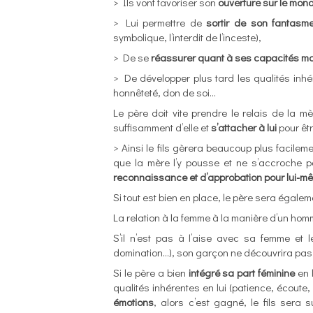
> Ils vont favoriser son
ouverture sur le mon
> Lui permettre de
sortir de son fantasm
symbolique, l’interdit de l’inceste),
> De se
réassurer quant à ses capacités m
> De développer plus tard les qualités inhé
honnêteté, don de soi…
Le père doit vite prendre le relais de la 
suffisamment d’elle et
s’attacher à lui
pour êt
> Ainsi le fils gèrera beaucoup plus facileme
que la mère l’y pousse et ne s’accroche 
reconnaissance et d’approbation pour lui-m
Si tout est bien en place, le père sera égale
La relation à la femme à la manière d’un hom
S’il n’est pas à l’aise avec sa femme et l
domination…), son garçon ne découvrira pas
Si le père a bien
intégré sa part féminine
en 
qualités inhérentes en lui (patience, écoute, 
émotions
, alors c’est gagné, le fils sera