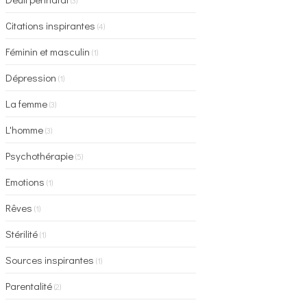
(3)
Citations inspirantes
(4)
Féminin et masculin
(1)
Dépression
(1)
La femme
(3)
L'homme
(3)
Psychothérapie
(5)
Emotions
(1)
Rêves
(1)
Stérilité
(1)
Sources inspirantes
(1)
Parentalité
(2)