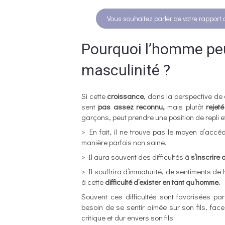
Vous souhaitez parler de votre rapport
Pourquoi l’homme peut
masculinité ?
Si cette
croissance
, dans la perspective de
sent
pas assez reconnu,
mais plutôt
rejet
garçons, peut prendre une position de repli e
> En fait, il ne trouve pas le moyen d’accé
manière parfois non saine.
> Il aura souvent des difficultés à
s’inscrire 
> Il souffrira d’immaturité, de sentiments 
à cette
difficulté d’exister en tant qu’homme.
Souvent ces difficultés sont favorisées p
besoin de se sentir aimée sur son fils, fac
critique et dur envers son fils.