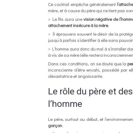
Ce cocktail empêche généralement
l’attach
mère, et à cause du père qui ne tient pas so
> Le fils aura une
vision négative de l’homm
attachement insécure à la mère
.
> Il éprouvera souvent le désir de la protége
jusqu’à parfois s’identifier à elle sans pouv
> L’homme aura donc du mal à s’installer dans 
à vis de sa mère (elle restera inconsciemment
Dans ces conditions, on se doute que la
pe
inconsciente d’être envahi, possédé par ell
dévastatrice et angoissante.
Le rôle du père et de
l’homme
Le père, surtout au début, et l’environneme
garçon
.