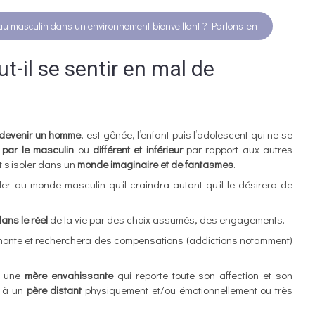
 au masculin dans un environnement bienveillant ? Parlons-en
-il se sentir en mal de
devenir un homme
, est gênée, l’enfant puis l’adolescent qui ne se
é par le masculin
ou
différent et inférieur
par rapport aux autres
t s’isoler dans un
monde imaginaire et de fantasmes
.
der au monde masculin qu’il craindra autant qu’il le désirera de
dans le réel
de la vie par des choix assumés, des engagements.
de honte et recherchera des compensations (addictions notamment)
ar une
mère envahissante
qui reporte toute son affection et son
e à un
père distant
physiquement et/ou émotionnellement ou très