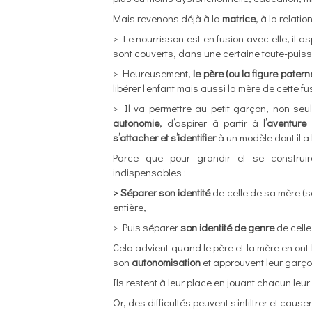
Mais revenons déjà à la
matrice
, à la relat
> Le nourrisson est en fusion avec elle, il a
sont couverts, dans une certaine toute-puissance
> Heureusement,
le père (ou la figure patern
libérer l’enfant mais aussi la mère de cette fus
> Il va permettre au petit garçon, non seu
autonomie
, d’aspirer à partir à
l’aventure
s’attacher et s’identifier
à un modèle dont il a
Parce que pour grandir et se construir
indispensables :
> Séparer son identité
de celle de sa mère (so
entière,
> Puis séparer
son identité de genre
de celle
Cela advient quand le père et la mère en ont 
son
autonomisation
et approuvent leur garç
Ils restent à leur place en jouant chacun leur 
Or, des difficultés peuvent s’infiltrer et cause