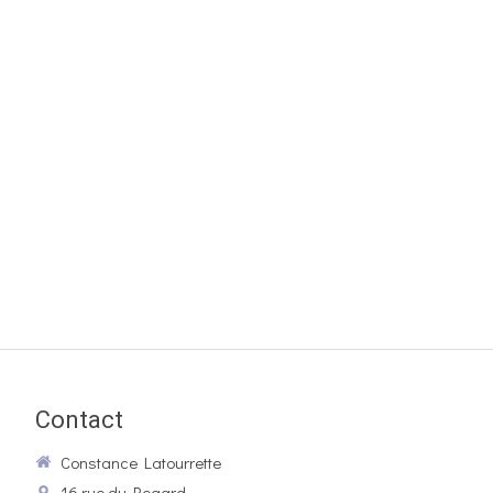
Contact
Constance Latourrette
16 rue du Regard