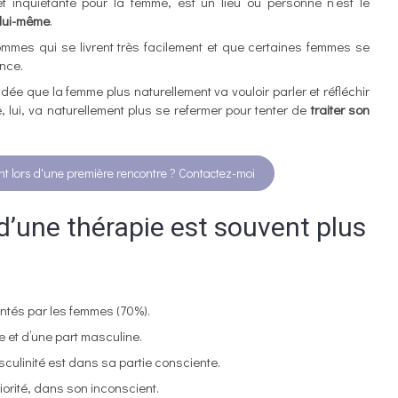
t inquiétante pour la femme, est un lieu où personne n’est le
 lui-même
.
mes qui se livrent très facilement et que certaines femmes se
ance.
dée que la femme plus naturellement va vouloir parler et réfléchir
 lui, va naturellement plus se refermer pour tenter de
traiter son
int lors d'une première rencontre ? Contactez-moi
 d’une thérapie est souvent plus
ntés par les femmes (70%).
e et d’une part masculine.
ulinité est dans sa partie consciente.
iorité, dans son inconscient.