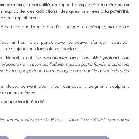
mmunication
, la
sexualité
, un rapport compliqué à
la mère ou au
e
inexplicable, des
addictions
, des questions liées à la
paternité
,
sent trop différent...
ue ce n’est pas l’adulte que l’on "soigne" en thérapie, mais notre
n, pour un homme qui pense devoir ou pouvoir s’en sortir seul, par
pect des injonctions familiales ou sociales…
a Nabati
, c’est
"se
reconnecter avec son Moi profond, son
hérapeute ne vise jamais l’adulte mais sa part infantile, inachevée,
ême temps que porteur d’un message concernant le devenir du sujet
 place, écrivent des livres, composent, peignent, sculptent,
gner par eux-mêmes.
i peuple leur intériorité
.
es femmes viennent de Vénus – John Gray / Guérir son enfant