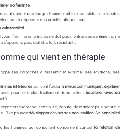
rimer sa féminité.
liser, lui donner une image d’homme faible et sensible, et le rebuter,
parvient pas à dépasser ses problématiques seul.
a
vulnérabilité
.
éotypes, l’homme en principe ne doit pas montrer ses sentiments, ne
e s’épanche pas, doit être fort, résistant…
homme qui vient en thérapie
veloppe ses capacités à ressentir et exprimer ses émotions, ses
inines intérieures
qui vont l’aider à
mieux communiquer
,
exprimer
avoir peur, être plus facilement dans le lien,
équilibrer avec sa
rité.
", exprimer tendresse, sensibilité, écoute, de manière plus naturelle
e. Il va pouvoir
développer
davantage
son intuition
. Sa
sensibilité
c les hommes qui consultent concernent surtout
la relation de