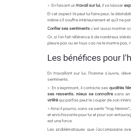
> En faisant un
travail sur lui
, il
va laisser
exp
Et cet aspect-là peut lui faire peur, le déstabi
même s’il souffre intérieurement et qu’il ne 
Confier ses sentiments
c’est aussi montrer s
Or, si l’on fait référence à de nombreux stér
pleure pas ou en tous cas ne le montre pas, n
Les bénéfices pour l'
En travaillant sur lui, l’homme s’ouvre, dé
sentiments.
> En s'exprimant, il contacte ses
qualités fém
ses ressentis
,
mieux se connaître
sans en 
virilité
qui parfois peut le couper de son intério
> Ainsi il pourra, sans se sentir "trop féminin
et enrichissante pour lui et pour son entourag
est une force.
Les problématiques que j’accompagne ave