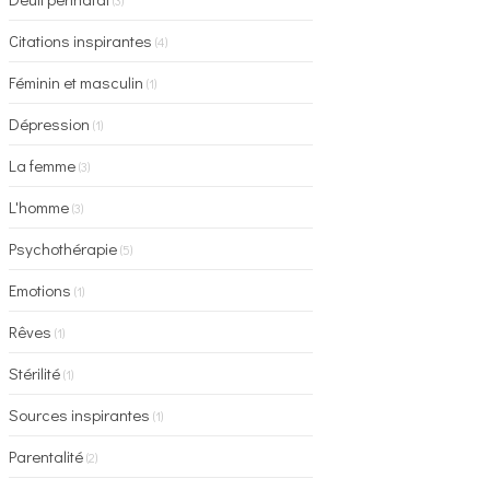
(3)
Citations inspirantes
(4)
Féminin et masculin
(1)
Dépression
(1)
La femme
(3)
L'homme
(3)
Psychothérapie
(5)
Emotions
(1)
Rêves
(1)
Stérilité
(1)
Sources inspirantes
(1)
Parentalité
(2)