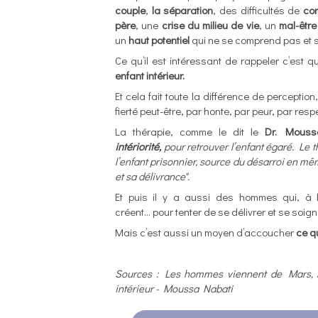
couple
,
la séparation
, des difficultés de
co
père
, une
crise du milieu de vie
, un
mal-êtr
un
haut potentiel
qui ne se comprend pas et se 
Ce qu’il est intéressant de rappeler c’est q
enfant intérieur.
Et cela fait toute la différence de perceptio
fierté peut-être, par honte, par peur, par res
La thérapie, comme le dit le
Dr. Mouss
intériorité,
pour retrouver l’enfant égaré. Le t
l’enfant prisonnier, source du désarroi en m
et sa délivrance".
Et puis il y a aussi des hommes qui, à la
créent... pour tenter de se délivrer et se soi
Mais c’est aussi un
moyen d’accoucher
ce qu
Sources : Les hommes viennent de Mars, l
intérieur - Moussa Nabati