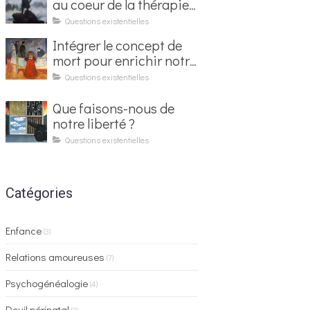
au coeur de la thérapie
existentielle
Questions existentielles
Intégrer le concept de
mort pour enrichir notre
vie
Questions existentielles
Que faisons-nous de
notre liberté ?
Questions existentielles
Catégories
Enfance
(3)
Relations amoureuses
(7)
Psychogénéalogie
(4)
Deuil périnatal