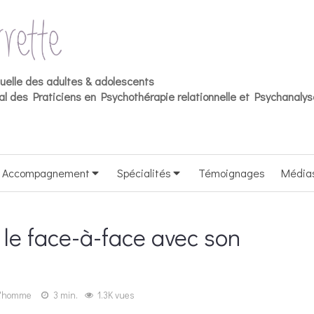
duelle des adultes & adolescents
l des Praticiens en Psychothérapie relationnelle et Psychanalys
Accompagnement
Spécialités
Témoignages
Média
le face-à-face avec son
L'homme
3 min.
1.3K vues