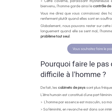
> Cette caverne, paraissant mystérieuse e
bienvenu, l’homme garde ainsi le
contrôle de
Vous me direz que vous connaissez des hom
renferment plutôt quand elles sont en souffr
Globalement, nous pouvons rester sur cette i
longuement quand elle se sent mal, l’homme,
problème tout seul
.
Vous souhaitez faire le po
Pourquoi faire le pas
difficile à l'homme ?
De fait, les
cabinets de psys
sont plus fréque
L’être humain est constitué d’une part féminin
> L’homme par essence est masculin, sa masc
> Sa féminité, en revanche est dans son intér