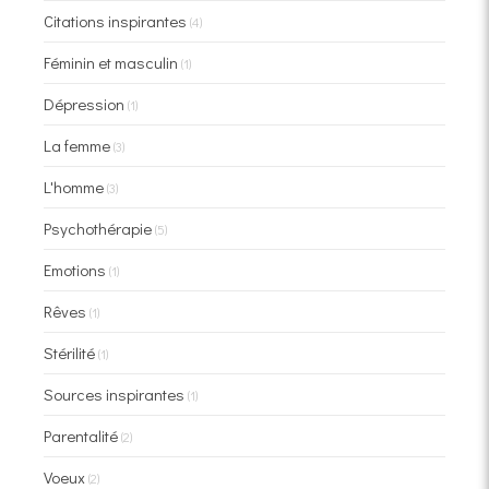
Citations inspirantes
(4)
Féminin et masculin
(1)
Dépression
(1)
La femme
(3)
L'homme
(3)
Psychothérapie
(5)
Emotions
(1)
Rêves
(1)
Stérilité
(1)
Sources inspirantes
(1)
Parentalité
(2)
Voeux
(2)